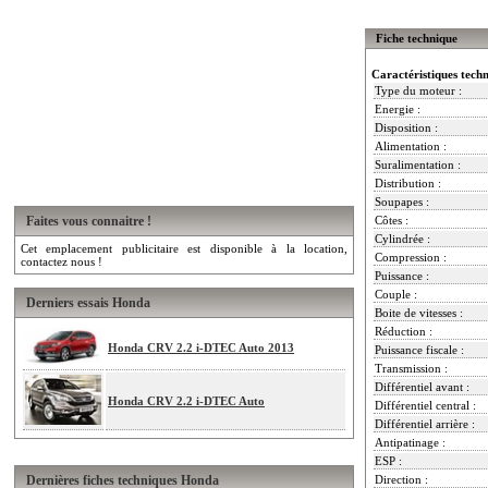
Fiche technique
Caractéristiques tech
Type du moteur :
Energie :
Disposition :
Alimentation :
Suralimentation :
Distribution :
Soupapes :
Faites vous connaitre !
Côtes :
Cylindrée :
Cet emplacement publicitaire est disponible à la location,
Compression :
contactez nous !
Puissance :
Couple :
Derniers essais Honda
Boite de vitesses :
Réduction :
Honda CRV 2.2 i-DTEC Auto 2013
Puissance fiscale :
Transmission :
Différentiel avant :
Honda CRV 2.2 i-DTEC Auto
Différentiel central :
Différentiel arrière :
Antipatinage :
ESP :
Dernières fiches techniques Honda
Direction :