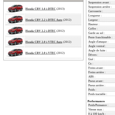
Suspension avant :
Suspension arrière :
Honda CRV 1.6 i-DTEC
(2013)
Carrosserie :
Longueur :
Honda CRV 2.2 i-DTEC Auto
(2012)
Largeur :
Hauteur :
Coffre :
Honda CRV 2.2 i-DTEC
(2012)
Garde au sol :
Pente franchissable :
Angle d'attaque :
Honda CRV 2.0 i-VTEC Auto
(2012)
Angle ventral :
Angle de fuite :
Honda CRV 2.0 i-VTEC
(2012)
Dévers :
Gué :
Cx :
Freins avant :
Freins arrière :
ABS :
Pneus avant :
Pneus arrière :
Poids :
Poids tractable :
Performances
Poids/Puissance :
Vitesse max :
0 à 100 km/h :