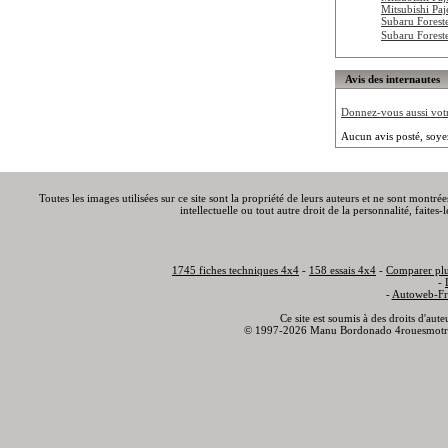
Mitsubishi Pa
Subaru Forest
Subaru Forest
Avis des internautes
Donnez-vous aussi votre
Aucun avis posté, soye
Toutes les images utilisées sur ce site sont la propriété de leurs auteurs et ne sont montré
intellectuelle ou tout autre droit de la personnalité, faite
1745 fiches techniques 4x4
-
158 essais 4x4
-
Comparer plu
-
-
Autoweb-Fr
Ce site est soumis à des droits d'aut
© 1997-2026 Manu Bordonado 4rouesmotr