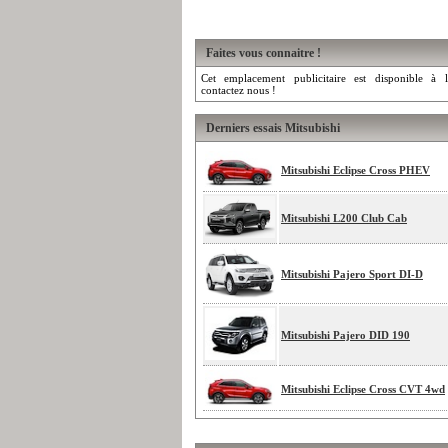
Faites vous connaitre !
Cet emplacement publicitaire est disponible à l
contactez nous !
Derniers essais Mitsubishi
Mitsubishi Eclipse Cross PHEV
Mitsubishi L200 Club Cab
Mitsubishi Pajero Sport DI-D
Mitsubishi Pajero DID 190
Mitsubishi Eclipse Cross CVT 4wd