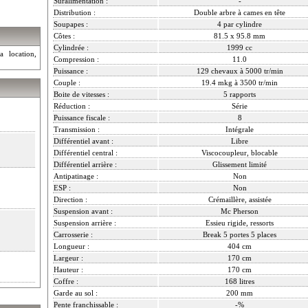
Suralimentation :
-
Distribution :
Double arbre à cames en tête
Soupapes :
4 par cylindre
Côtes :
81.5 x 95.8 mm
Cylindrée :
1999 cc
a location,
Compression :
11.0
Puissance :
129 chevaux à 5000 tr/min
Couple :
19.4 mkg à 3500 tr/min
Boite de vitesses :
5 rapports
Réduction :
Série
Puissance fiscale :
8
Transmission :
Intégrale
Différentiel avant :
Libre
Différentiel central :
Viscocoupleur, blocable
Différentiel arrière :
Glissement limité
Antipatinage :
Non
ESP :
Non
Direction :
Crémaillère, assistée
Suspension avant :
Mc Pherson
Suspension arrière :
Essieu rigide, ressorts
Carrosserie :
Break 5 portes 5 places
Longueur :
404 cm
Largeur :
170 cm
Hauteur :
170 cm
Coffre :
168 litres
Garde au sol :
200 mm
Pente franchissable :
-%