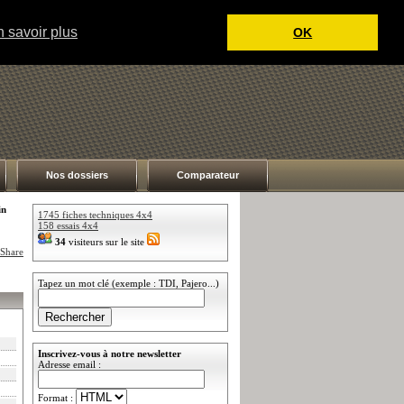
 savoir plus
OK
Nos dossiers
Comparateur
in
1745 fiches techniques 4x4
158 essais 4x4
34
visiteurs sur le site
Tapez un mot clé (exemple : TDI, Pajero...)
Inscrivez-vous à notre newsletter
Adresse email :
Format :