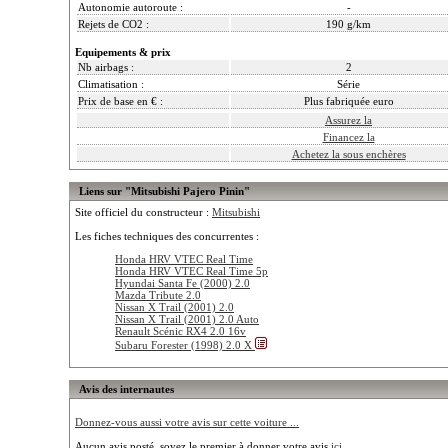
Autonomie autoroute :
-
Rejets de CO2 :
190 g/km
Equipements & prix
Nb airbags :
2
Climatisation :
Série
Prix de base en € :
Plus fabriquée euro
Assurez la
Financez la
Achetez la sous enchères
Liens sur "Mitsubishi Pajero Pinin"
Site officiel du constructeur :
Mitsubishi
Les fiches techniques des concurrentes :
Honda HRV VTEC Real Time
Honda HRV VTEC Real Time 5p
Hyundai Santa Fe (2000) 2.0
Mazda Tribute 2.0
Nissan X Trail (2001) 2.0
Nissan X Trail (2001) 2.0 Auto
Renault Scénic RX4 2.0 16v
Subaru Forester (1998) 2.0 X
Avis des internautes
Donnez-vous aussi votre avis sur cette voiture ...
Aucun avis posté, soyez le premier à donner votre avis
ici ...