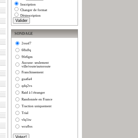
Inscription
Changer de format
Désinscription
SONDAGE
2ousf7
68is9q
9fe6gm
Aucune: seulement
ville/route/autoroute
Franchissement
gua6a4
qdq2vs
Raid à l étranger
Randonnée en France
Traction uniquement
Trial
vlq1iw
wcu8os