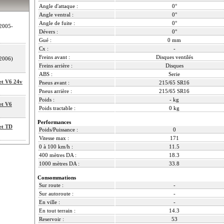
Angle d'attaque :
0°
Angle ventral :
0°
Angle de fuite :
0°
2005-
Dévers :
0°
Gué :
0 mm
Cx :
-
Freins avant :
Disques ventilés
2006)
Freins arrière :
Disques
ABS :
Serie
et V6 24v
Pneus avant :
215/65 SR16
Pneus arrière :
215/65 SR16
Poids :
- kg
et V6
Poids tractable :
0 kg
Performances
et TD
Poids/Puissance :
0
Vitesse max :
171
0 à 100 km/h :
11.5
400 mètres DA :
18.3
1000 mètres DA :
33.8
Consommations
Sur route :
-
Sur autoroute :
-
En ville :
-
En tout terrain :
14.3
Reservoir :
53