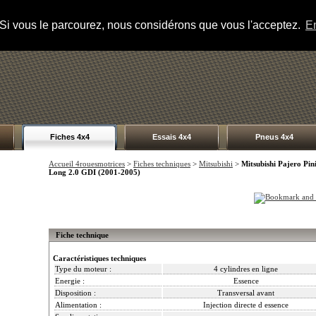
s. Si vous le parcourez, nous considérons que vous l'acceptez.
En
Fiches 4x4
Essais 4x4
Pneus 4x4
Accueil 4rouesmotrices
>
Fiches techniques
>
Mitsubishi
>
Mitsubishi Pajero Pin
Long 2.0 GDI (2001-2005)
Fiche technique
Caractéristiques techniques
Type du moteur :
4 cylindres en ligne
Energie :
Essence
Disposition :
Transversal avant
Alimentation :
Injection directe d essence