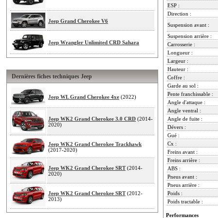
ESP :
Direction :
Jeep Grand Cherokee V6
Suspension avant :
Suspension arrière :
Jeep Wrangler Unlimited CRD Sahara
Carrosserie :
Longueur :
Largeur :
Hauteur :
Dernières fiches techniques Jeep
Coffre :
Garde au sol :
Pente franchissable :
Jeep WL Grand Cherokee 4xe
(2022)
Angle d'attaque :
Angle ventral :
Jeep WK2 Grand Cherokee 3.0 CRD
(2014-
Angle de fuite :
2020)
Dévers :
Gué :
Cx :
Jeep WK2 Grand Cherokee Trackhawk
(2017-2020)
Freins avant :
Freins arrière :
Jeep WK2 Grand Cherokee SRT
(2014-
ABS :
2020)
Pneus avant :
Pneus arrière :
Jeep WK2 Grand Cherokee SRT
(2012-
Poids :
2013)
Poids tractable :
Performances