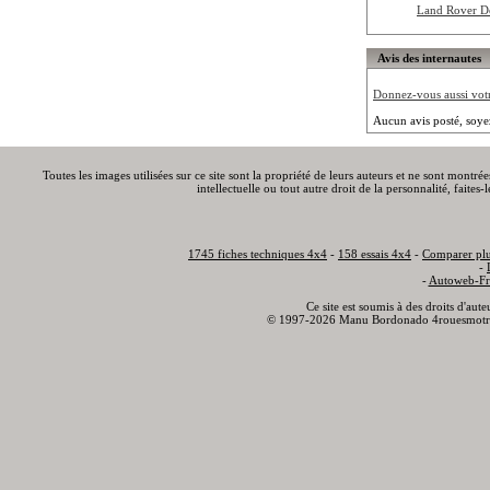
Land Rover 
Avis des internautes
Donnez-vous aussi votre
Aucun avis posté, soye
Toutes les images utilisées sur ce site sont la propriété de leurs auteurs et ne sont montré
intellectuelle ou tout autre droit de la personnalité, faite
1745 fiches techniques 4x4
-
158 essais 4x4
-
Comparer plu
-
-
Autoweb-Fr
Ce site est soumis à des droits d'aut
© 1997-2026 Manu Bordonado 4rouesmotr