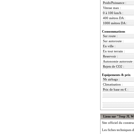
Poids/Puissance :
Vitesse max :
0 à 100 km/h :
400 mètres DA :
1000 mètres DA :
Consommations
Sur route :
Sur autoroute :
En ville :
En tout terrain :
Reservoir :
Autonomie autoroute 
Rejets de CO2 :
Equipements & prix
Nb airbags :
Climatisation :
Prix de base en € :
Liens sur "Jeep JL 
Site officiel du constru
Les fiches techniques d