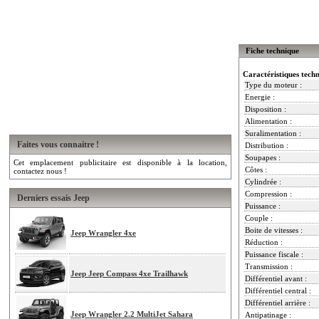
Fiche technique
Caractéristiques tech
Type du moteur :
Energie :
Disposition :
Alimentation :
Suralimentation :
Faites vous connaitre !
Distribution :
Soupapes :
Cet emplacement publicitaire est disponible à la location,
Côtes :
contactez nous !
Cylindrée :
Compression :
Derniers essais Jeep
Puissance :
Couple :
Boite de vitesses :
Jeep Wrangler 4xe
Réduction :
Puissance fiscale :
Transmission :
Jeep Jeep Compass 4xe Trailhawk
Différentiel avant :
Différentiel central :
Différentiel arrière :
Jeep Wrangler 2.2 MultiJet Sahara
Antipatinage :