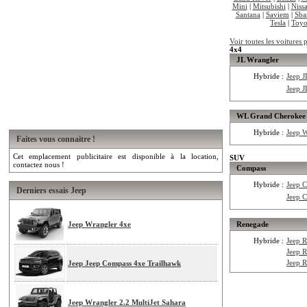
Mini
|
Mitsubishi
|
Niss
Santana
|
Saviem
|
Sba
Tesla
|
Toyo
Voir toutes les voitures 
4x4
JL Wrangler
Hybride :
Jeep 
Jeep 
WL Grand Cherokee
Hybride :
Jeep 
Faites vous connaitre !
Cet emplacement publicitaire est disponible à la location,
SUV
contactez nous !
Compass
Hybride :
Jeep 
Derniers essais Jeep
Jeep 
Jeep Wrangler 4xe
Renegade
Hybride :
Jeep 
Jeep 
Jeep 
Jeep Jeep Compass 4xe Trailhawk
Jeep Wrangler 2.2 MultiJet Sahara