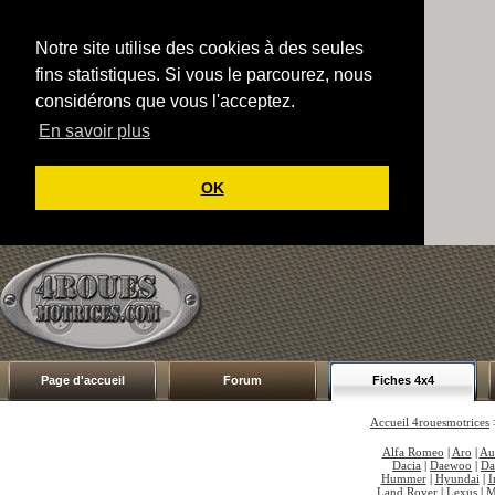
Notre site utilise des cookies à des seules
fins statistiques. Si vous le parcourez, nous
considérons que vous l'acceptez.
En savoir plus
OK
Page d'accueil
Forum
Fiches 4x4
Accueil 4rouesmotrices
Alfa Romeo
|
Aro
|
Au
Dacia
|
Daewoo
|
Da
Hummer
|
Hyundai
|
I
Land Rover
|
Lexus
|
M