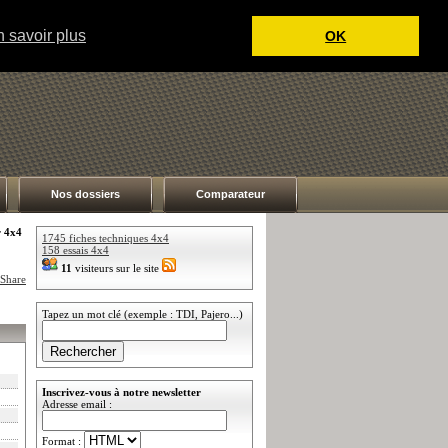
 savoir plus
OK
Nos dossiers
Comparateur
r 4x4
1745 fiches techniques 4x4
158 essais 4x4
11
visiteurs sur le site
Tapez un mot clé (exemple : TDI, Pajero...)
Inscrivez-vous à notre newsletter
Adresse email :
Format :