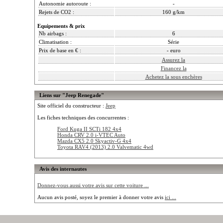
Autonomie autoroute :
-
Rejets de CO2 :
160 g/km
Equipements & prix
Nb airbags :
6
Climatisation :
Série
Prix de base en € :
- euro
Assurez la
Financez la
Achetez la sous enchères
Liens sur "Jeep Renegade"
Site officiel du constructeur :
Jeep
Les fiches techniques des concurrentes :
Ford Kuga II SCTi 182 4x4
Honda CRV 2.0 i-VTEC Auto
Mazda CX5 2.0 Skyactiv-G 4x4
Toyota RAV4 (2013) 2.0 Valvematic 4wd
Avis des internautes
Donnez-vous aussi votre avis sur cette voiture ...
Aucun avis posté, soyez le premier à donner votre avis
ici ...