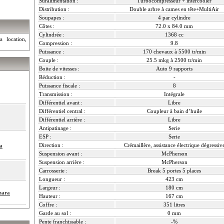
Suralimentation :
Turbocompresseur + intercooler
Distribution :
Double arbre à cames en tête+MultiAir
Soupapes :
4 par cylindre
Côtes :
72.0 x 84.0 mm
Cylindrée :
1368 cc
a location,
Compression :
9.8
Puissance :
170 chevaux à 5500 tr/min
Couple :
25.5 mkg à 2500 tr/min
Boite de vitesses :
Auto 9 rapports
Réduction :
-
Puissance fiscale :
8
Transmission :
Intégrale
Différentiel avant :
Libre
Différentiel central :
Coupleur à bain d’huile
Différentiel arrière :
Libre
Antipatinage :
Serie
ESP :
Serie
Direction :
Crémaillère, assistance électrique dégressiv
a
Suspension avant :
McPherson
Suspension arrière :
McPherson
Carrosserie :
Break 5 portes 5 places
Longueur :
423 cm
Largeur :
180 cm
hara
Hauteur :
167 cm
Coffre :
351 litres
Garde au sol :
0 mm
Pente franchissable :
-%