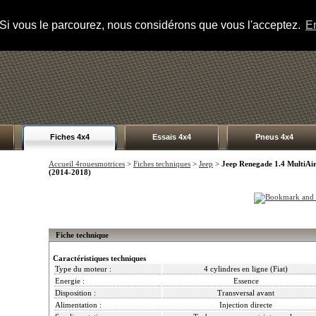
s. Si vous le parcourez, nous considérons que vous l'acceptez.
En
Fiches 4x4
Essais 4x4
Pneus 4x4
Accueil 4rouesmotrices
>
Fiches techniques
>
Jeep
>
Jeep Renegade 1.4 MultiAi
(2014-2018)
Fiche technique
Caractéristiques techniques
Type du moteur :
4 cylindres en ligne (Fiat)
Energie :
Essence
Disposition :
Transversal avant
Alimentation :
Injection directe