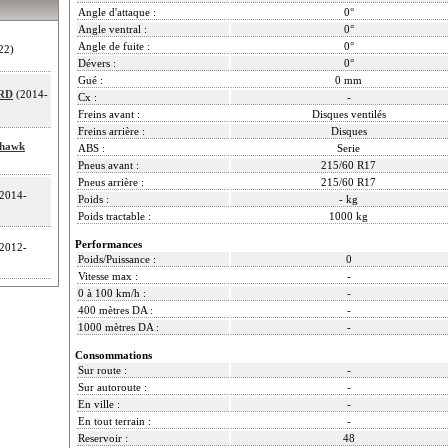
Angle d'attaque :
0°
Angle ventral :
0°
Angle de fuite :
0°
22)
Dévers :
0°
Gué :
0 mm
CRD
(2014-
Cx :
-
Freins avant :
Disques ventilés
Freins arrière :
Disques
khawk
ABS :
Serie
Pneus avant :
215/60 R17
Pneus arrière :
215/60 R17
2014-
Poids :
- kg
Poids tractable :
1000 kg
Performances
2012-
Poids/Puissance :
0
Vitesse max :
-
0 à 100 km/h :
-
400 mètres DA :
-
1000 mètres DA :
-
Consommations
Sur route :
-
Sur autoroute :
-
En ville :
-
En tout terrain :
-
Reservoir :
48