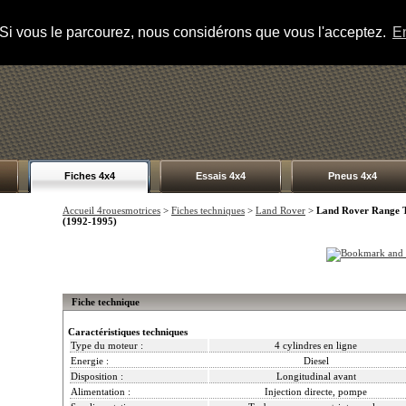
s. Si vous le parcourez, nous considérons que vous l'acceptez.
En
Fiches 4x4
Essais 4x4
Pneus 4x4
Accueil 4rouesmotrices
>
Fiches techniques
>
Land Rover
>
Land Rover Range 
(1992-1995)
Fiche technique
Caractéristiques techniques
Type du moteur :
4 cylindres en ligne
Energie :
Diesel
Disposition :
Longitudinal avant
Alimentation :
Injection directe, pompe