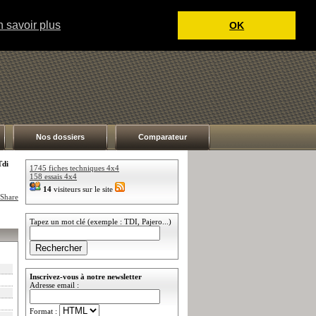
 savoir plus
OK
Nos dossiers
Comparateur
Tdi
1745 fiches techniques 4x4
158 essais 4x4
14
visiteurs sur le site
Tapez un mot clé (exemple : TDI, Pajero...)
Inscrivez-vous à notre newsletter
Adresse email :
Format :