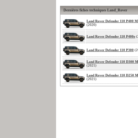
Dernières fiches techniques Land_Rover
Land Rover Defender 110 P400 
(2020)
Land Rover Defender 110 P400e
(
Land Rover Defender 110 P300
(2
Land Rover Defender 110 D300
(2021)
Land Rover Defender 110 D250
(2021)