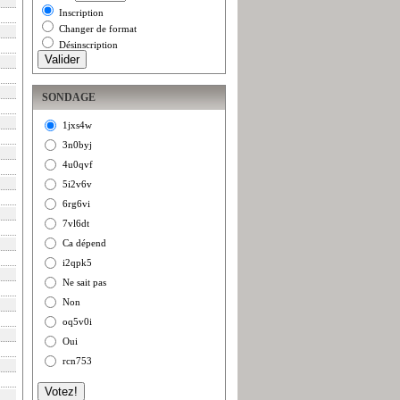
Inscription
Changer de format
Désinscription
SONDAGE
1jxs4w
3n0byj
4u0qvf
5i2v6v
6rg6vi
7vl6dt
Ca dépend
i2qpk5
Ne sait pas
Non
oq5v0i
Oui
rcn753