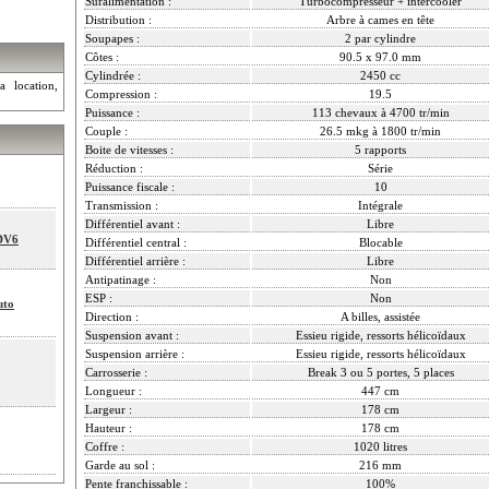
Suralimentation :
Turbocompresseur + intercooler
Distribution :
Arbre à cames en tête
Soupapes :
2 par cylindre
Côtes :
90.5 x 97.0 mm
Cylindrée :
2450 cc
a location,
Compression :
19.5
Puissance :
113 chevaux à 4700 tr/min
Couple :
26.5 mkg à 1800 tr/min
Boite de vitesses :
5 rapports
Réduction :
Série
Puissance fiscale :
10
Transmission :
Intégrale
Différentiel avant :
Libre
SDV6
Différentiel central :
Blocable
Différentiel arrière :
Libre
Antipatinage :
Non
ESP :
Non
uto
Direction :
A billes, assistée
Suspension avant :
Essieu rigide, ressorts hélicoïdaux
Suspension arrière :
Essieu rigide, ressorts hélicoïdaux
Carrosserie :
Break 3 ou 5 portes, 5 places
Longueur :
447 cm
Largeur :
178 cm
Hauteur :
178 cm
Coffre :
1020 litres
Garde au sol :
216 mm
Pente franchissable :
100%