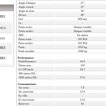
Angle d'attaque :
47°
Angle ventral :
31°
Angle de fuite :
30°
Dévers :
46°
MHEV
Gué :
600 mm
Cx :
-
Freins avant :
Disques ventilés
2021)
Freins arrière :
Disques ventilés
ABS :
En option
020)
Pneus avant :
205 R16
Pneus arrière :
205 R16
Poids :
1910 kg
 MHEV
Poids tractable :
3260 kg
 MHEV
Performances
Poids/Puissance :
16.9
Vitesse max :
150
0 à 100 km/h :
18.1
400 mètres DA :
-
1000 mètres DA :
37.6
Consommations
Sur route :
7.8
Sur autoroute :
13.9
En ville :
-
En tout terrain :
13.6
Reservoir :
82