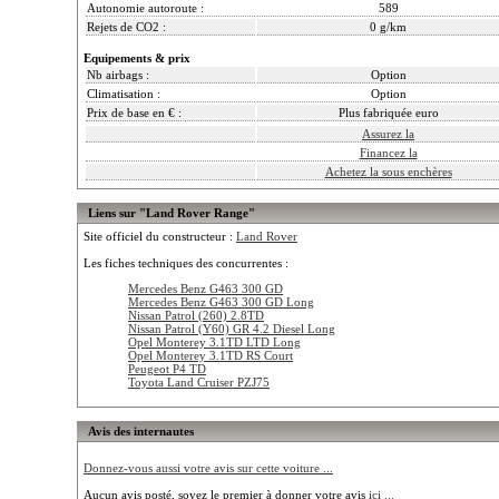
Autonomie autoroute :
589
Rejets de CO2 :
0 g/km
Equipements & prix
Nb airbags :
Option
Climatisation :
Option
Prix de base en € :
Plus fabriquée euro
Assurez la
Financez la
Achetez la sous enchères
Liens sur "Land Rover Range"
Site officiel du constructeur :
Land Rover
Les fiches techniques des concurrentes :
Mercedes Benz G463 300 GD
Mercedes Benz G463 300 GD Long
Nissan Patrol (260) 2.8TD
Nissan Patrol (Y60) GR 4.2 Diesel Long
Opel Monterey 3.1TD LTD Long
Opel Monterey 3.1TD RS Court
Peugeot P4 TD
Toyota Land Cruiser PZJ75
Avis des internautes
Donnez-vous aussi votre avis sur cette voiture ...
Aucun avis posté, soyez le premier à donner votre avis
ici ...