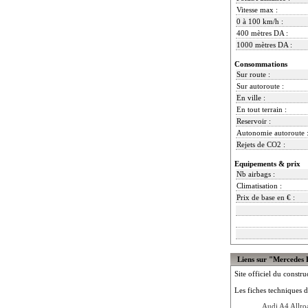
Vitesse max :
0 à 100 km/h :
400 mètres DA :
1000 mètres DA :
Consommations
Sur route :
Sur autoroute :
En ville :
En tout terrain :
Reservoir :
Autonomie autoroute 
Rejets de CO2 :
Equipements & prix
Nb airbags :
Climatisation :
Prix de base en € :
Liens sur "Mercedes
Site officiel du constru
Les fiches techniques d
Audi A4 Allro