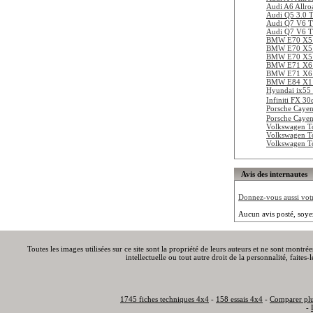
Audi A6 Allro
Audi Q5 3.0 
Audi Q7 V6 
Audi Q7 V6 
BMW E70 X5 
BMW E70 X5 
BMW E70 X5 
BMW E71 X6 
BMW E71 X6 
BMW E84 X1 
Hyundai ix55
Infiniti FX 3
Porsche Cayen
Porsche Cayen
Volkswagen T
Volkswagen T
Volkswagen T
Avis des internautes
Donnez-vous aussi votre
Aucun avis posté, soye
Toutes les images utilisées sur ce site sont la propriété de leurs auteurs et ne sont montré
intellectuelle ou tout autre droit de la personnalité, faite
1745 fiches techniques 4x4
-
158 essais 4x4
-
Comparer plu
-