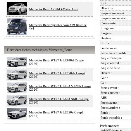
ESP :
Direction :
Mercedes Benz X250d 4Matic Auto
Suspension avant :
Suspension arrière :
Carrosserie :
Mercedes Benz Sprinter Van 319 BlueTec
Longueur :
4x4
Largeur :
Hauteur :
Coffre :
Garde au sol :
Dernières fiches techniques Mercedes_Benz
Pente franchissable :
Angle d'attaque :
Mercedes Benz W167 GLE400d Coupé
Angle ventral :
(2020)
Angle de fuite :
Dévers :
Mercedes Benz W167 GLE350de Coupé
(2020)
Gué :
Cx :
Mercedes Benz W167 GLE63 S AMG Coupé
Freins avant :
(2020)
Freins arrière :
ABS :
Mercedes Benz W167 GLE53 AMG Coupé
(2020)
Pneus avant :
Pneus arrière :
Mercedes Benz W167 GLE350e Coupé
Poids :
(2021)
Poids tractable :
Performances
Poids/Puissance :