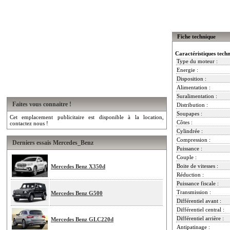
Fiche technique
Caractéristiques tech
Type du moteur :
Energie :
Disposition :
Alimentation :
Suralimentation :
Faites vous connaitre !
Distribution :
Soupapes :
Cet emplacement publicitaire est disponible à la location,
Côtes :
contactez nous !
Cylindrée :
Compression :
Derniers essais Mercedes_Benz
Puissance :
Couple :
Boite de vitesses :
Mercedes Benz X350d
Réduction :
Puissance fiscale :
Transmission :
Mercedes Benz G500
Différentiel avant :
Différentiel central :
Différentiel arrière :
Mercedes Benz GLC220d
Antipatinage :