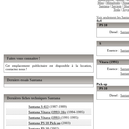
Mini
|
Mitsubishi
|
Niss
Santana
|
Saviem
|
Sba
Tesla
|
Toyo
Voir seulement les Santa
4x4
PS 10
Diesel :
Santa
S
Essence :
Santa
Faites vous connaitre !
Vitara (1991)
Cet emplacement publicitaire est disponible à la location,
Essence :
Santan
contactez nous !
Santan
Derniers essais Santana
Pick-up
PS 10
Diesel :
Santa
Dernières fiches techniques Santana
Santana S 413
(1987-1989)
Santana Vitara (1991) 16v
(1994-1995)
Santana Vitara (1991)
(1991-1995)
Santana PS 10 Pick-up
(2003)
Santana PS 10
(2002)