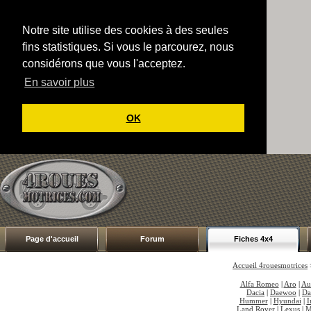
Notre site utilise des cookies à des seules
fins statistiques. Si vous le parcourez, nous
considérons que vous l'acceptez.
En savoir plus
OK
Page d'accueil
Forum
Fiches 4x4
Accueil 4rouesmotrices
Alfa Romeo
|
Aro
|
Au
Dacia
|
Daewoo
|
Da
Hummer
|
Hyundai
|
I
Land Rover
|
Lexus
|
M