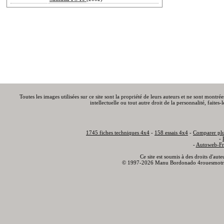
Toutes les images utilisées sur ce site sont la propriété de leurs auteurs et ne sont montré
intellectuelle ou tout autre droit de la personnalité, faite
1745 fiches techniques 4x4
-
158 essais 4x4
-
Comparer plu
-
-
Autoweb-Fr
Ce site est soumis à des droits d'aut
© 1997-2026 Manu Bordonado 4rouesmotr