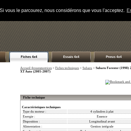
s. Si vous le parcourez, nous considérons que vous l'acceptez.
En
Fiches 4x4
Essais 4x4
Pneus 4x4
Accueil 4rouesmotrices
>
Fiches techniques
>
Subaru
>
Subaru Forester (1998) 
XT Auto (2005-2007)
Fiche technique
Caractéristiques techniques
Type du moteur :
4 cylindres à plat
Energie :
Essence
Disposition :
Longitudinal avant
Alimentation :
Gestion intégrale