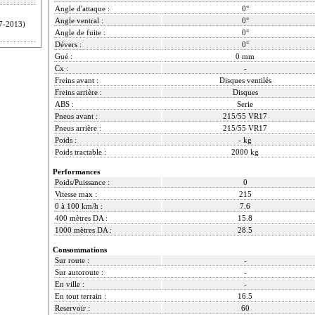
Angle d'attaque :
0°
Angle ventral :
0°
7-2013)
Angle de fuite :
0°
Dévers :
0°
Gué :
0 mm
Cx :
-
Freins avant :
Disques ventilés
Freins arrière :
Disques
ABS :
Serie
Pneus avant :
215/55 VR17
Pneus arrière :
215/55 VR17
Poids :
- kg
Poids tractable :
2000 kg
Performances
Poids/Puissance :
0
Vitesse max :
215
0 à 100 km/h :
7.6
400 mètres DA :
15.8
1000 mètres DA :
28.5
Consommations
Sur route :
-
Sur autoroute :
-
En ville :
-
En tout terrain :
16.5
Reservoir :
60