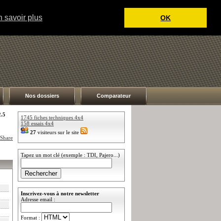
 savoir plus
OK
Nos dossiers
Comparateur
2.5
1745 fiches techniques 4x4
158 essais 4x4
27
visiteurs sur le site
Tapez un mot clé (exemple : TDI, Pajero...)
Inscrivez-vous à notre newsletter
Adresse email :
Format :