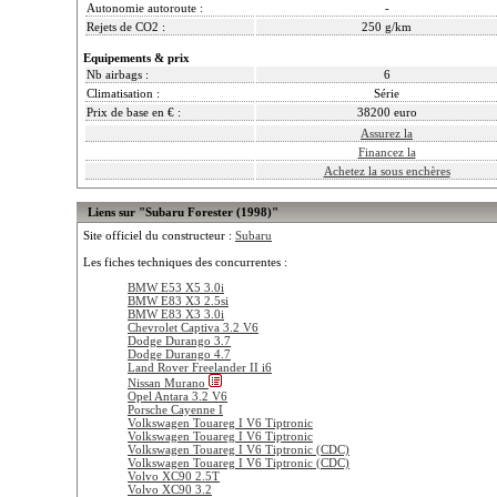
Autonomie autoroute :
-
Rejets de CO2 :
250 g/km
Equipements & prix
Nb airbags :
6
Climatisation :
Série
Prix de base en € :
38200 euro
Assurez la
Financez la
Achetez la sous enchères
Liens sur "Subaru Forester (1998)"
Site officiel du constructeur :
Subaru
Les fiches techniques des concurrentes :
BMW E53 X5 3.0i
BMW E83 X3 2.5si
BMW E83 X3 3.0i
Chevrolet Captiva 3.2 V6
Dodge Durango 3.7
Dodge Durango 4.7
Land Rover Freelander II i6
Nissan Murano
Opel Antara 3.2 V6
Porsche Cayenne I
Volkswagen Touareg I V6 Tiptronic
Volkswagen Touareg I V6 Tiptronic
Volkswagen Touareg I V6 Tiptronic (CDC)
Volkswagen Touareg I V6 Tiptronic (CDC)
Volvo XC90 2.5T
Volvo XC90 3.2