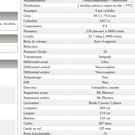
Suralimentation :
Turbocompresseur + intercooler
Distribution :
2 doubles arbres à cames en tête + VVT
Soupapes :
4 par cylindre
Côtes :
99.5 x 79.0 mm
Cylindrée :
2457 cc
a location,
Compression :
8.4
Puissance :
230 chevaux à 5600 tr/min
Couple :
32.7 mkg à 3600 tr/min
Boite de vitesses :
Auto 4 rapports
Réduction :
-
Puissance fiscale :
16
Transmission :
Intégrale
Différentiel avant :
Libre
Différentiel central :
Viscocoupleur
Différentiel arrière :
Viscocoupleur
Antipatinage :
Non
ESP :
Non
Direction :
Crémaillère, assistée
Suspension avant :
Mc Pherson
Suspension arrière :
Mc Pherson
Carrosserie :
Break 5 portes 5 places
Longueur :
449 cm
Largeur :
174 cm
Hauteur :
159 cm
Coffre :
387 litres
Garde au sol :
195 mm
Pente franchissable :
-%