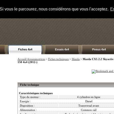
s. Si vous le parcourez, nous considérons que vous l'acceptez.
En
Fiches 4x4
Essais 4x4
Pneus 4x4
Accueil 4rouesmotrices
>
Fiches techniques
>
Mazda
>
Mazda CX5 2.2 Skyactiv
150 4x4 (2012-)
Fiche technique
Caractéristiques techniques
Type du moteur :
4 cylindres en ligne
Energie :
Diesel
Disposition :
Transversal avant
Alimentation :
Common rail