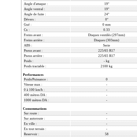
Angle d'attaque :
19°
Angle ventral :
19°
Angle de fuite :
24°
Dévers :
0°
Gué :
0 mm
Cx :
0.33
Freins avant :
Disques ventilés (297mm)
Freins arrière :
Disques (303mm)
ABS :
Serie
Pneus avant :
225/65 R17
Pneus arrière :
225/65 R17
Poids :
- kg
Poids tractable :
2100 kg
Performances
Poids/Puissance :
0
Vitesse max :
-
0 à 100 km/h :
-
400 mètres DA :
-
1000 mètres DA :
-
Consommations
Sur route :
-
Sur autoroute :
-
En ville :
-
En tout terrain :
-
Reservoir :
58