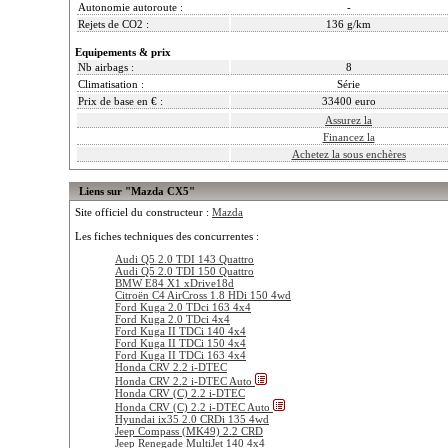
Autonomie autoroute :
-
Rejets de CO2 :
136 g/km
Equipements & prix
Nb airbags :
8
Climatisation :
Série
Prix de base en € :
33400 euro
Assurez la
Financez la
Achetez la sous enchères
Liens sur "Mazda CX5"
Site officiel du constructeur :
Mazda
Les fiches techniques des concurrentes :
Audi Q5 2.0 TDI 143 Quattro
Audi Q5 2.0 TDI 150 Quattro
BMW E84 X1 xDrive18d
Citroën C4 AirCross 1.8 HDi 150 4wd
Ford Kuga 2.0 TDci 163 4x4
Ford Kuga 2.0 TDci 4x4
Ford Kuga II TDCi 140 4x4
Ford Kuga II TDCi 150 4x4
Ford Kuga II TDCi 163 4x4
Honda CRV 2.2 i-DTEC
Honda CRV 2.2 i-DTEC Auto
Honda CRV (C) 2.2 i-DTEC
Honda CRV (C) 2.2 i-DTEC Auto
Hyundai ix35 2.0 CRDi 135 4wd
Jeep Compass (MK49) 2.2 CRD
Jeep Renegade MultiJet 140 4x4