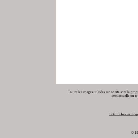
Toutes les images utilisées sur ce site sont la pro
intellectuelle ou t
1745 fiches techniq
© 19