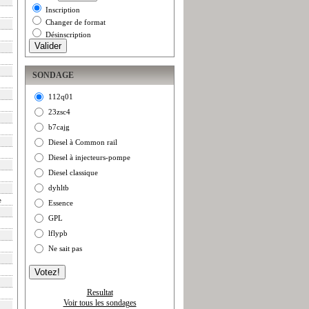
Inscription
Changer de format
Désinscription
SONDAGE
112q01
23zsc4
b7cajg
Diesel à Common rail
Diesel à injecteurs-pompe
Diesel classique
dyhltb
e
Essence
GPL
lflypb
Ne sait pas
Resultat
Voir tous les sondages