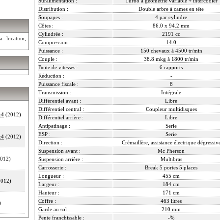
Suralimentation :
Turbo à géométrie variable + intercooler
Distribution :
Double arbre à cames en tête
Soupapes :
4 par cylindre
Côtes :
86.0 x 94.2 mm
Cylindrée :
2191 cc
a location,
Compression :
14.0
Puissance :
150 chevaux à 4500 tr/min
Couple :
38.8 mkg à 1800 tr/min
Boite de vitesses :
6 rapports
Réduction :
-
Puissance fiscale :
8
Transmission :
Intégrale
Différentiel avant :
Libre
Différentiel central :
Coupleur multidisques
x4
(2012)
Différentiel arrière :
Libre
Antipatinage :
Serie
ESP :
Serie
x4
(2012)
Direction :
Crémaillère, assistance électrique dégressiv
Suspension avant :
Mc Pherson
012)
Suspension arrière :
Multibras
Carrosserie :
Break 5 portes 5 places
Longueur :
455 cm
012)
Largeur :
184 cm
Hauteur :
171 cm
Coffre :
463 litres
)
Garde au sol :
210 mm
Pente franchissable :
-%