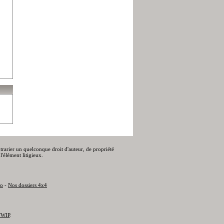
ontrarier un quelconque droit d'auteur, de propriété
l'élément litigieux.
to
-
Nos dossiers 4x4
WIP
.