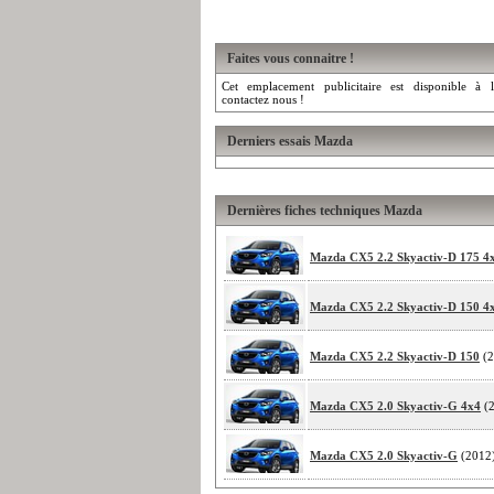
Faites vous connaitre !
Cet emplacement publicitaire est disponible à l
contactez nous !
Derniers essais Mazda
Dernières fiches techniques Mazda
Mazda CX5 2.2 Skyactiv-D 175 4
Mazda CX5 2.2 Skyactiv-D 150 4
Mazda CX5 2.2 Skyactiv-D 150
(2
Mazda CX5 2.0 Skyactiv-G 4x4
(2
Mazda CX5 2.0 Skyactiv-G
(2012