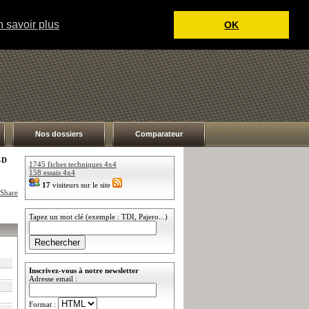
 savoir plus
OK
Nos dossiers
Comparateur
-D
1745 fiches techniques 4x4
158 essais 4x4
17
visiteurs sur le site
Tapez un mot clé (exemple : TDI, Pajero...)
Inscrivez-vous à notre newsletter
Adresse email :
Format :