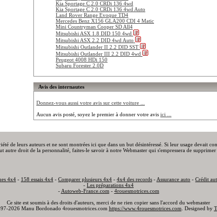
Kia Sportage C 2.0 CRDi 136 4wd
Kia Sportage C 2.0 CRDi 136 4wd Auto
Land Rover Range Evoque TD4
Mercedes Benz X156 GLA200 CDI 4 Matic
Mini Countryman Cooper SD All4
Mitsubishi ASX 1.8 DID 150 4wd
Mitsubishi ASX 2.2 DID 4wd Auto
Mitsubishi Outlander II 2.2 DID SST
Mitsubishi Outlander III 2.2 DID 4wd
Peugeot 4008 HDi 150
Subaru Forester 2.0D
Avis des internautes
Donnez-vous aussi votre avis sur cette voiture ...
Aucun avis posté, soyez le premier à donner votre avis
ici ...
priété de leurs auteurs et ne sont montrées ici que dans un but désintéressé. Si leur usage devait c
out autre droit de la personnalité, faites-le savoir à notre Webmaster qui s'empressera de supprimer 
ues 4x4
-
158 essais 4x4
-
Comparer plusieurs 4x4
-
4x4 des records
-
Assurance auto
-
Crédit au
-
Les préparations 4x4
-
Autoweb-France.com
-
4rouesmotrices.com
Ce site est soumis à des droits d'auteurs, merci de ne rien copier sans l'accord du webmaster
97-2026 Manu Bordonado 4rouesmotrices.com
https://www.4rouesmotrices.com
. Designed by
T