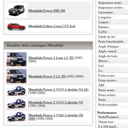
Suspension avant :
Suspension arrière :
Mitsubishi Pajero DID 190
Carrosserie :
Longueur :
Largeur :
Mitsubishi Eclipse Cross CVT 4wd
Hauteur :
Coffre :
Garde au sol :
Pente franchissable :
Dernières fiches techniques Mitsubishi
Angle d'attaque :
Angle ventral :
Angle de fuite :
Mitsubishi Pajero 3 Long 2.5 TD
(2005-
Dévers :
2006)
Gué :
Cx :
Freins avant :
Mitsubishi Pajero 3 2.5 TD
(2005-2006)
Freins arrière :
ABS :
Mitsubishi Pajero 2 (V23) Cabriolet V6 24v
Pneus avant :
(1999-2000)
Pneus arrière :
Poids :
Mitsubishi Pajero 2 (V23) Cabriolet V6
Poids tractable :
(1991-1994)
Performances
Mitsubishi Pajero 2 (V26) Cabriolet TD
Poids/Puissance :
2800
(1996-1996)
Vitesse max :
0 à 100 km/h :