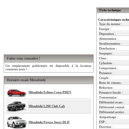
Fiche technique
Caractéristiques tech
Type du moteur :
Energie :
Disposition :
Alimentation :
Suralimentation :
Distribution :
Soupapes :
Faites vous connaitre !
Côtes :
Cylindrée :
Cet emplacement publicitaire est disponible à la location,
Compression :
contactez nous !
Puissance :
Couple :
Derniers essais Mitsubishi
Boite de vitesses :
Réduction :
Mitsubishi Eclipse Cross PHEV
Puissance fiscale :
Transmission :
Différentiel avant :
Mitsubishi L200 Club Cab
Différentiel central :
Différentiel arrière :
Antipatinage :
ESP :
Mitsubishi Pajero Sport DI-D
Direction :