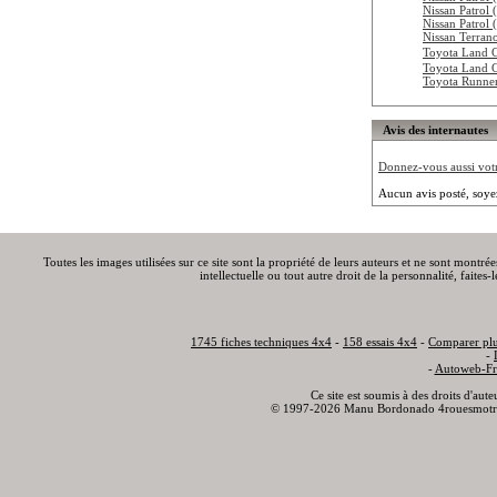
Nissan Patrol
Nissan Patrol
Nissan Terran
Toyota Land 
Toyota Land 
Toyota Runne
Avis des internautes
Donnez-vous aussi votre
Aucun avis posté, soye
Toutes les images utilisées sur ce site sont la propriété de leurs auteurs et ne sont montré
intellectuelle ou tout autre droit de la personnalité, faite
1745 fiches techniques 4x4
-
158 essais 4x4
-
Comparer plu
-
-
Autoweb-Fr
Ce site est soumis à des droits d'aut
© 1997-2026 Manu Bordonado 4rouesmotr